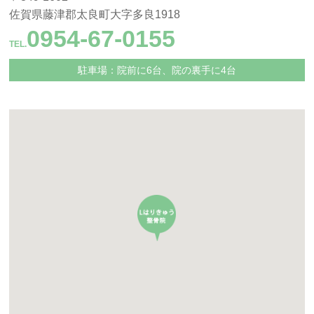
佐賀県藤津郡太良町大字多良1918
0954-67-0155
TEL.
駐車場：院前に6台、院の裏手に4台