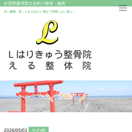
佐賀県藤津郡太良町の整体・鍼灸
辛い腰痛・肩こりを土台から
整えて再発しない体に！
ホーム
はじめての方へ
店舗情報
治療案内
ブログ
鍼灸治療
交通事故に遭われた方へ
2026/05/01
その他