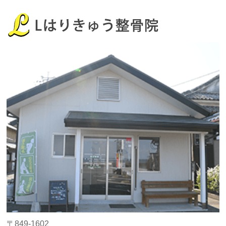
〒849-1602