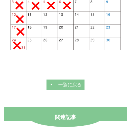
代表インタビュー
よくあるご質問
料金表
診療時間
月
火
水
木
金
土
日
08:30〜12:00
○
○
○
○
○
○
-
一覧に戻る
14:00〜19:00
○
○
○
○
○
-
-
関連記事