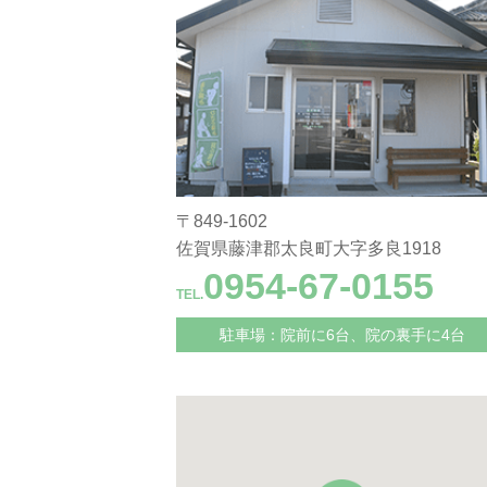
〒849-1602
佐賀県藤津郡太良町大字多良1918
0954-67-0155
TEL.
駐車場：院前に6台、院の裏手に4台