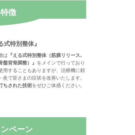
の特徴
る式特別整体』
徴は
『える式特別整体（筋膜リリース､
骨盤背骨調整）』
をメインで行っており
使用することもありますが、治療機に頼
・灸で皆さまの症状を改善いたします。
打ちされた技術
をぜひご体感ください。
ャンペーン