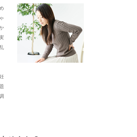
め
ゃ
か
実
乱
妊
題
調