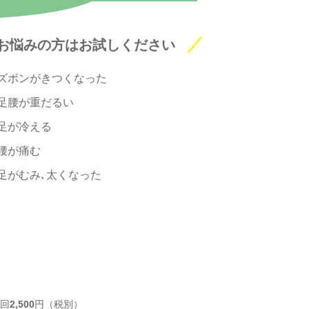
お悩みの方はお試しください
ズボンがきつくなった
足腰が重だるい
足が冷える
腰が痛む
足がむみ､太くなった
1回
2,500
円（税別）