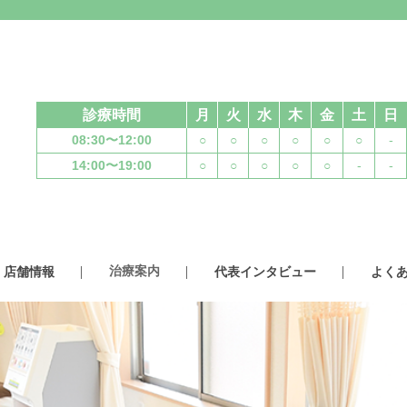
診療時間
月
火
水
木
金
土
日
08:30〜12:00
○
○
○
○
○
○
-
14:00〜19:00
○
○
○
○
○
-
-
治療案内
店舗情報
代表インタビュー
よく