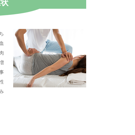
症状
ち
血
肉
増
事
性
み