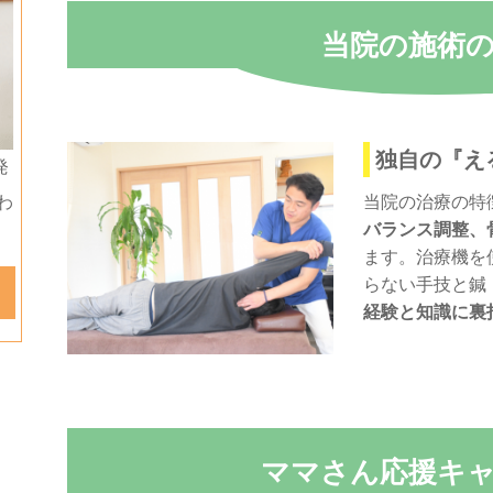
当院の施術
独自の『え
発
当院の治療の特
わ
バランス調整、
ます。治療機を
らない手技と鍼
経験と知識に裏
ママさん応援キ