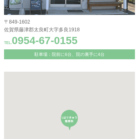
〒849-1602
佐賀県藤津郡太良町大字多良1918
0954-67-0155
TEL.
駐車場：院前に6台、院の裏手に4台