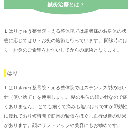
鍼灸治療とは？
産後の骨盤矯正
スポーツで身体を痛めた方へ
Ｌはりきゅう整骨院・える整体院では患者様のお身体の状
膝が痛む方へ
態に応じてはり・お灸の施術も行っています。 問診時には
り・お灸のご希望をお伺いしてからの施術となります。
首が痛む方へ
はり
腰が痛む・腰痛持ちの方へ
Ｌはりきゅう整骨院・える整体院ではステンレス製の細い
肩が痛む・こる方へ
針（使い捨て）を使用します。 髪の毛位の細い針なので痛
くありません。 とても細くて痛みも無いはりですが即効性
正しい姿勢になりたい方へ
に優れており短時間で筋肉の緊張をほぐし血行促進の効果
があります。顔のリフトアップや美容にもお勧めです。