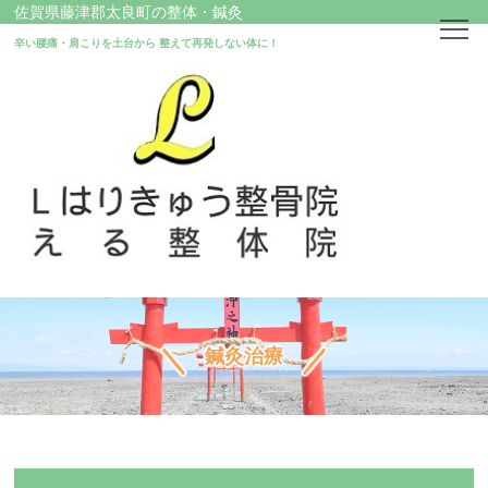
佐賀県藤津郡太良町の整体・鍼灸
辛い腰痛・肩こりを土台から
整えて再発しない体に！
ホーム
はじめての方へ
店舗情報
治療案内
鍼灸治療
鍼灸治療
交通事故に遭われた方へ