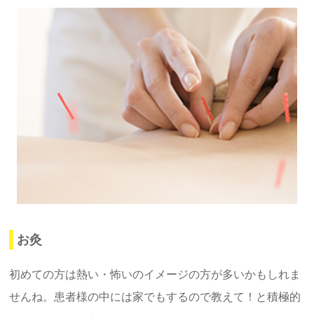
代表インタビュー
よくあるご質問
料金表
診療時間
月
火
水
木
金
土
日
08:30〜12:00
○
○
○
○
○
○
-
14:00〜19:00
○
○
○
○
○
-
-
お灸
初めての方は熱い・怖いのイメージの方が多いかもしれま
せんね。患者様の中には家でもするので教えて！と積極的