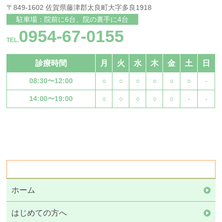
〒849-1602 佐賀県藤津郡太良町大字多良1918
駐車場：院前に6台、院の裏手に4台
0954-67-0155
TEL.
診療時間
月
火
水
木
金
土
日
08:30〜12:00
○
○
○
○
○
○
-
14:00〜19:00
○
○
○
○
○
-
-
ホーム
はじめての方へ