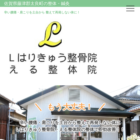
佐賀県藤津郡太良町の整体・鍼灸
辛い腰痛・肩こりを土台から
整えて再発しない体に！
ホーム
はじめての方へ
店舗情報
治療案内
もう大丈夫！
鍼灸治療
辛い腰痛・肩こりを土台から整えて再発しない体に
交通事故に遭われた方へ
Ｌはりきゅう整骨院・える整体院の整体で即効改善！！