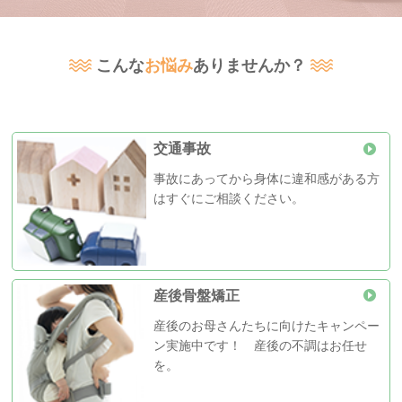
代表インタビュー
こんな
お悩み
ありませんか？
よくあるご質問
料金表
交通事故
事故にあってから身体に違和感がある方
はすぐにご相談ください。
診療時間
月
火
水
木
金
土
日
08:30〜12:00
○
○
○
○
○
○
-
14:00〜19:00
○
○
○
○
○
-
-
産後骨盤矯正
産後のお母さんたちに向けたキャンペー
ン実施中です！ 産後の不調はお任せ
を。