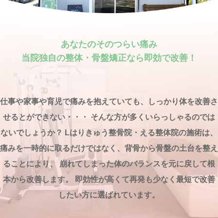
産後の骨盤矯正
スポーツで身体を痛めた方へ
あなたのそのつらい痛み
当院独自の整体・骨盤矯正なら即効で改善！
膝が痛む方へ
首が痛む方へ
仕事や家事や育児で痛みを抱えていても、しっかり体を改善さ
せるとができない・・・ そんな方が多くいらっしゃるのでは
腰が痛む・腰痛持ちの方へ
ないでしょうか？ Lはりきゅう整骨院・える整体院の施術は、
痛みを一時的に取るだけではなく、背骨から骨盤の土台を整え
肩が痛む・こる方へ
ることにより、 崩れてしまった体のバランスを元に戻して根
本から改善します。 即効性が高くて再発も少なく最短で改善
正しい姿勢になりたい方へ
したい方に選ばれています。